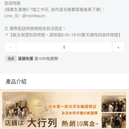
到貨時間
(接單生產需5-7個工作天, 急件請先聯繫客服後再下單)：
Line_ID : @moribaum
⏰ 實際配送時間視物流狀況而定。
📌【無法保證到貨時間，請保留8:00-18:00整天彈性的收件時間】
-
+
滿額免運
滿1250免運費!
全店
產品介紹